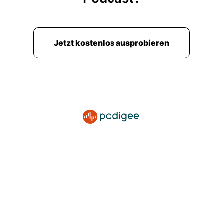
00:02:19: war bequemes Leben für alle.
00:02:21: Ich habe nie gedacht, dass ich
Jetzt kostenlos ausprobieren
irgendwann auch eigentlich auswanderer muss,
weil wir waren zufrieden tatsächlich.
00:02:30: Wir wussten, dass es Europas
entwickelt, schöner verdient man besser, hat
man sichere Sachen, aber es ist eigentlich, wir
waren zufrieden.
00:02:39: Und irgendwann beginnt der Krieg
und dann hatten wir nicht mehr Möglichkeit, uns
weiter zu bilden.
00:02:46: Sicherheit war überhaupt nicht da und
ich komme aus einer großen Familie.
00:02:49: Also wir können nicht alles von der