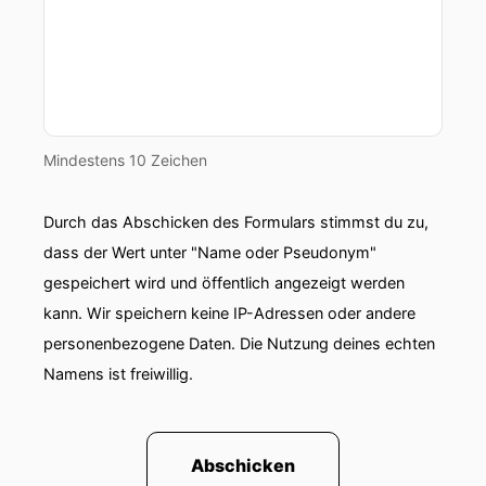
und dass ich meine Geschichte mitteile und die
meisten vielleicht, wie du gesagt hast, nicht viel
mitbekommen.
00:01:03: Was ist denn weg eigentlich von
Anfang bis Zielpunkt?
Mindestens 10 Zeichen
00:01:08: Und würde ich heute noch mal mehr
tiefer erklären?
Durch das Abschicken des Formulars stimmst du zu,
dass der Wert unter "Name oder Pseudonym"
00:01:12: Ja, total.
gespeichert wird und öffentlich angezeigt werden
00:01:13: Ich freue mich riesig, weil ich habe es
kann. Wir speichern keine IP-Adressen oder andere
ja gerade schon angesprochen.
personenbezogene Daten. Die Nutzung deines echten
Namens ist freiwillig.
00:01:15: Diese Geschichte ist wirklich Wahnsinn.
00:01:18: Lass uns einfach direkt einsteigen,
würde ich sagen.
Abschicken